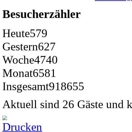
Besucherzähler
Heute
579
Gestern
627
Woche
4740
Monat
6581
Insgesamt
918655
Aktuell sind 26 Gäste und k