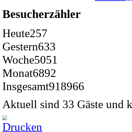
Besucherzähler
Heute
257
Gestern
633
Woche
5051
Monat
6892
Insgesamt
918966
Aktuell sind 33 Gäste und k