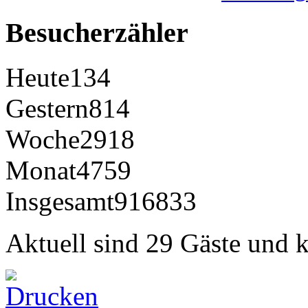
Besucherzähler
Heute
134
Gestern
814
Woche
2918
Monat
4759
Insgesamt
916833
Aktuell sind 29 Gäste und k