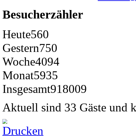
Besucherzähler
Heute
560
Gestern
750
Woche
4094
Monat
5935
Insgesamt
918009
Aktuell sind 33 Gäste und k