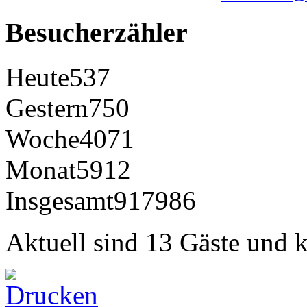
Besucherzähler
Heute
537
Gestern
750
Woche
4071
Monat
5912
Insgesamt
917986
Aktuell sind 13 Gäste und k