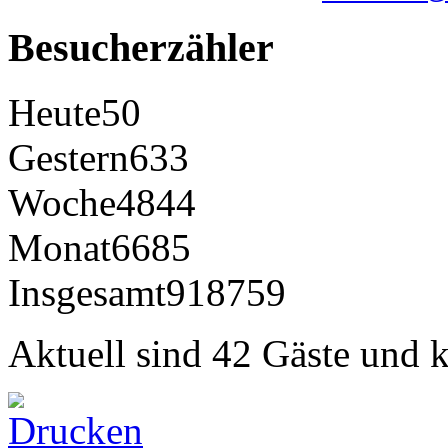
Besucherzähler
Heute
50
Gestern
633
Woche
4844
Monat
6685
Insgesamt
918759
Aktuell sind 42 Gäste und k