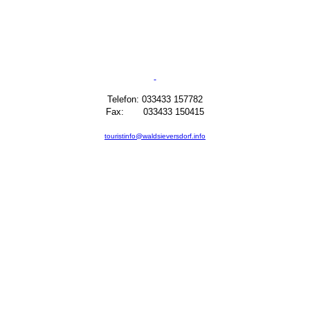
Telefon: 033433 157782
Fax: 033433 150415
touristinfo@waldsieversdorf.info