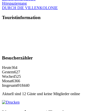
Hörspaziergang
DURCH DIE VILLENKOLONIE
Touristinformation
Besucherzähler
Heute
364
Gestern
627
Woche
4525
Monat
6366
Insgesamt
918440
Aktuell sind 12 Gäste und keine Mitglieder online