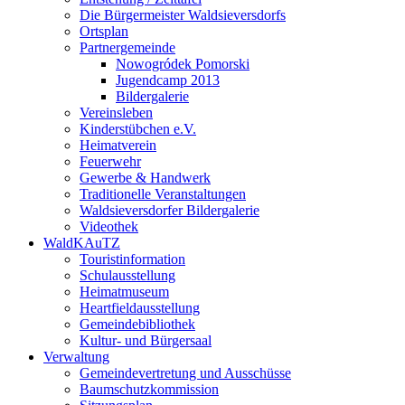
Die Bürgermeister Waldsieversdorfs
Ortsplan
Partnergemeinde
Nowogródek Pomorski
Jugendcamp 2013
Bildergalerie
Vereinsleben
Kinderstübchen e.V.
Heimatverein
Feuerwehr
Gewerbe & Handwerk
Traditionelle Veranstaltungen
Waldsieversdorfer Bildergalerie
Videothek
WaldKAuTZ
Touristinformation
Schulausstellung
Heimatmuseum
Heartfieldausstellung
Gemeindebibliothek
Kultur- und Bürgersaal
Verwaltung
Gemeindevertretung und Ausschüsse
Baumschutzkommission