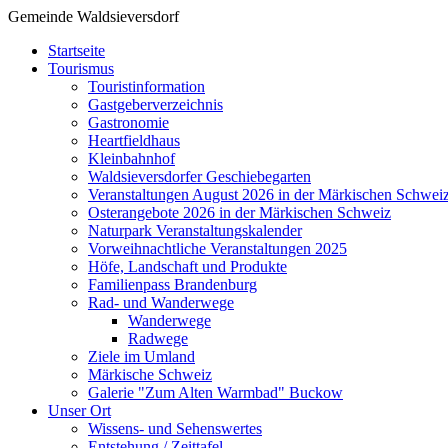
Gemeinde Waldsieversdorf
Startseite
Tourismus
Touristinformation
Gastgeberverzeichnis
Gastronomie
Heartfieldhaus
Kleinbahnhof
Waldsieversdorfer Geschiebegarten
Veranstaltungen August 2026 in der Märkischen Schwei
Osterangebote 2026 in der Märkischen Schweiz
Naturpark Veranstaltungskalender
Vorweihnachtliche Veranstaltungen 2025
Höfe, Landschaft und Produkte
Familienpass Brandenburg
Rad- und Wanderwege
Wanderwege
Radwege
Ziele im Umland
Märkische Schweiz
Galerie "Zum Alten Warmbad" Buckow
Unser Ort
Wissens- und Sehenswertes
Entstehung / Zeittafel