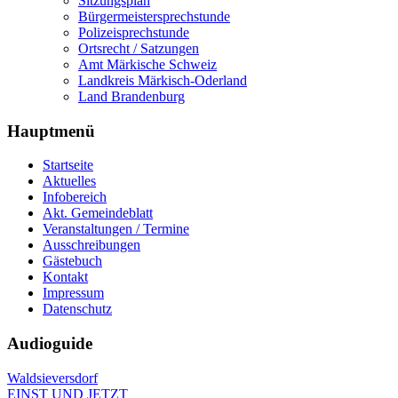
Sitzungsplan
Bürgermeistersprechstunde
Polizeisprechstunde
Ortsrecht / Satzungen
Amt Märkische Schweiz
Landkreis Märkisch-Oderland
Land Brandenburg
Hauptmenü
Startseite
Aktuelles
Infobereich
Akt. Gemeindeblatt
Veranstaltungen / Termine
Ausschreibungen
Gästebuch
Kontakt
Impressum
Datenschutz
Audioguide
Waldsieversdorf
EINST UND JETZT