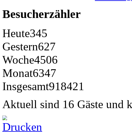
Besucherzähler
Heute
345
Gestern
627
Woche
4506
Monat
6347
Insgesamt
918421
Aktuell sind 16 Gäste und k