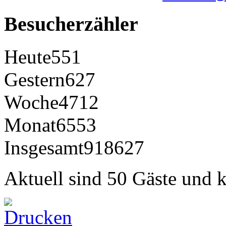
Besucherzähler
Heute
551
Gestern
627
Woche
4712
Monat
6553
Insgesamt
918627
Aktuell sind 50 Gäste und k