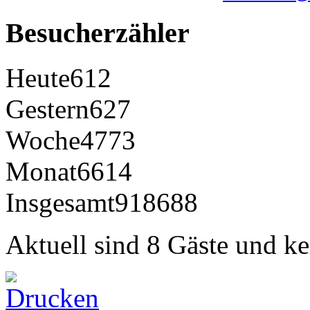
Besucherzähler
Heute
612
Gestern
627
Woche
4773
Monat
6614
Insgesamt
918688
Aktuell sind 8 Gäste und ke