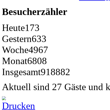
Besucherzähler
Heute
173
Gestern
633
Woche
4967
Monat
6808
Insgesamt
918882
Aktuell sind 27 Gäste und k