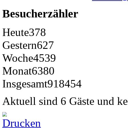
Besucherzähler
Heute
378
Gestern
627
Woche
4539
Monat
6380
Insgesamt
918454
Aktuell sind 6 Gäste und ke