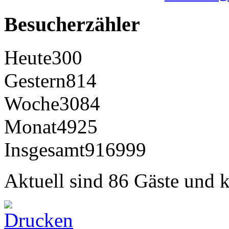
Besucherzähler
Heute
300
Gestern
814
Woche
3084
Monat
4925
Insgesamt
916999
Aktuell sind 86 Gäste und k