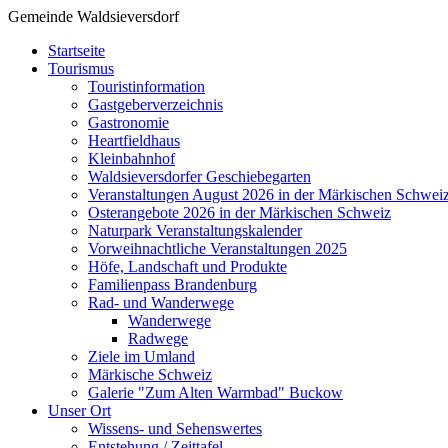
Gemeinde Waldsieversdorf
Startseite
Tourismus
Touristinformation
Gastgeberverzeichnis
Gastronomie
Heartfieldhaus
Kleinbahnhof
Waldsieversdorfer Geschiebegarten
Veranstaltungen August 2026 in der Märkischen Schwei
Osterangebote 2026 in der Märkischen Schweiz
Naturpark Veranstaltungskalender
Vorweihnachtliche Veranstaltungen 2025
Höfe, Landschaft und Produkte
Familienpass Brandenburg
Rad- und Wanderwege
Wanderwege
Radwege
Ziele im Umland
Märkische Schweiz
Galerie "Zum Alten Warmbad" Buckow
Unser Ort
Wissens- und Sehenswertes
Entstehung / Zeittafel