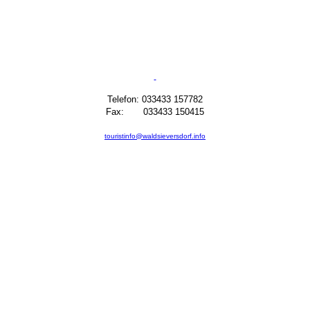
Telefon: 033433 157782
Fax: 033433 150415
touristinfo@waldsieversdorf.info