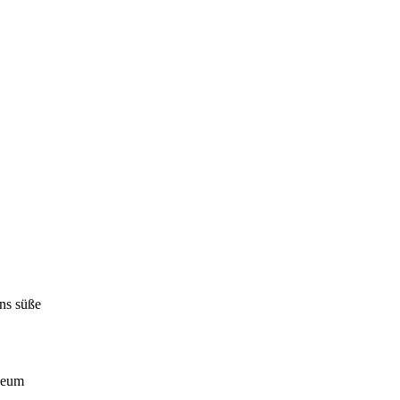
 uns süße
useum