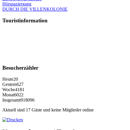
Hörspaziergang
DURCH DIE VILLENKOLONIE
Touristinformation
Besucherzähler
Heute
20
Gestern
627
Woche
4181
Monat
6022
Insgesamt
918096
Aktuell sind 17 Gäste und keine Mitglieder online