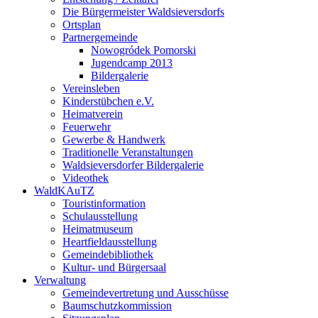
Die Bürgermeister Waldsieversdorfs
Ortsplan
Partnergemeinde
Nowogródek Pomorski
Jugendcamp 2013
Bildergalerie
Vereinsleben
Kinderstübchen e.V.
Heimatverein
Feuerwehr
Gewerbe & Handwerk
Traditionelle Veranstaltungen
Waldsieversdorfer Bildergalerie
Videothek
WaldKAuTZ
Touristinformation
Schulausstellung
Heimatmuseum
Heartfieldausstellung
Gemeindebibliothek
Kultur- und Bürgersaal
Verwaltung
Gemeindevertretung und Ausschüsse
Baumschutzkommission