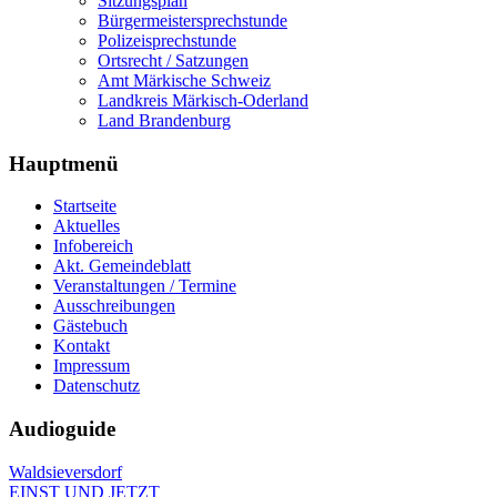
Sitzungsplan
Bürgermeistersprechstunde
Polizeisprechstunde
Ortsrecht / Satzungen
Amt Märkische Schweiz
Landkreis Märkisch-Oderland
Land Brandenburg
Hauptmenü
Startseite
Aktuelles
Infobereich
Akt. Gemeindeblatt
Veranstaltungen / Termine
Ausschreibungen
Gästebuch
Kontakt
Impressum
Datenschutz
Audioguide
Waldsieversdorf
EINST UND JETZT