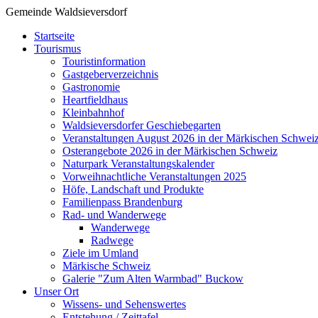
Gemeinde Waldsieversdorf
Startseite
Tourismus
Touristinformation
Gastgeberverzeichnis
Gastronomie
Heartfieldhaus
Kleinbahnhof
Waldsieversdorfer Geschiebegarten
Veranstaltungen August 2026 in der Märkischen Schwei
Osterangebote 2026 in der Märkischen Schweiz
Naturpark Veranstaltungskalender
Vorweihnachtliche Veranstaltungen 2025
Höfe, Landschaft und Produkte
Familienpass Brandenburg
Rad- und Wanderwege
Wanderwege
Radwege
Ziele im Umland
Märkische Schweiz
Galerie "Zum Alten Warmbad" Buckow
Unser Ort
Wissens- und Sehenswertes
Entstehung / Zeittafel