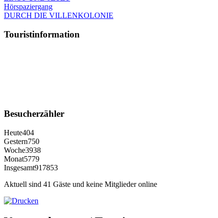
Hörspaziergang
DURCH DIE VILLENKOLONIE
Touristinformation
Besucherzähler
Heute
404
Gestern
750
Woche
3938
Monat
5779
Insgesamt
917853
Aktuell sind 41 Gäste und keine Mitglieder online