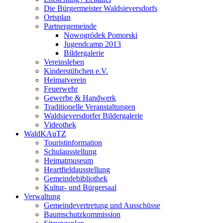
Die Bürgermeister Waldsieversdorfs
Ortsplan
Partnergemeinde
Nowogródek Pomorski
Jugendcamp 2013
Bildergalerie
Vereinsleben
Kinderstübchen e.V.
Heimatverein
Feuerwehr
Gewerbe & Handwerk
Traditionelle Veranstaltungen
Waldsieversdorfer Bildergalerie
Videothek
WaldKAuTZ
Touristinformation
Schulausstellung
Heimatmuseum
Heartfieldausstellung
Gemeindebibliothek
Kultur- und Bürgersaal
Verwaltung
Gemeindevertretung und Ausschüsse
Baumschutzkommission