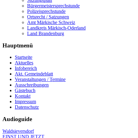
Sitzungsplan
Bürgermeistersprechstunde
Polizeisprechstunde
Ortsrecht / Satzungen
Amt Märkische Schweiz
Landkreis Märkisch-Oderland
Land Brandenburg
Hauptmenü
Startseite
Aktuelles
Infobereich
Akt. Gemeindeblatt
Veranstaltungen / Termine
Ausschreibungen
Gästebuch
Kontakt
Impressum
Datenschutz
Audioguide
Waldsieversdorf
EINST UND JETZT