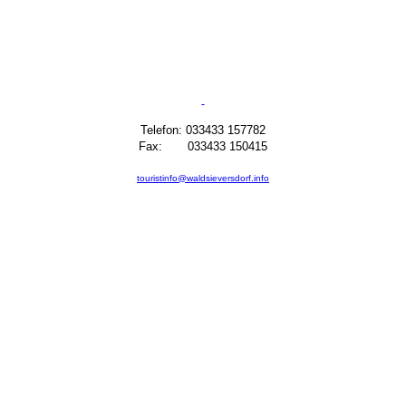
Telefon: 033433 157782
Fax: 033433 150415
touristinfo@waldsieversdorf.info