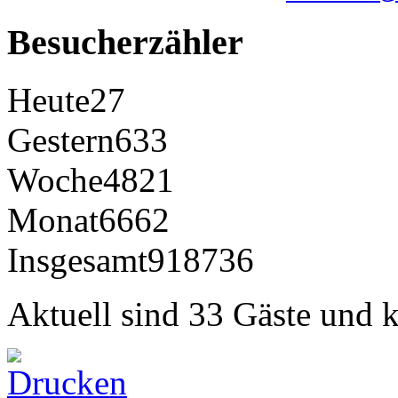
Besucherzähler
Heute
27
Gestern
633
Woche
4821
Monat
6662
Insgesamt
918736
Aktuell sind 33 Gäste und k