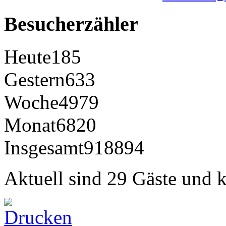
Besucherzähler
Heute
185
Gestern
633
Woche
4979
Monat
6820
Insgesamt
918894
Aktuell sind 29 Gäste und k