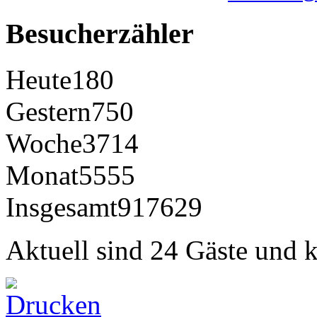
Besucherzähler
Heute
180
Gestern
750
Woche
3714
Monat
5555
Insgesamt
917629
Aktuell sind 24 Gäste und k