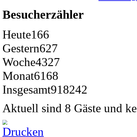
Besucherzähler
Heute
166
Gestern
627
Woche
4327
Monat
6168
Insgesamt
918242
Aktuell sind 8 Gäste und ke