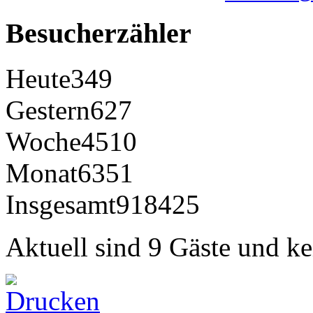
Besucherzähler
Heute
349
Gestern
627
Woche
4510
Monat
6351
Insgesamt
918425
Aktuell sind 9 Gäste und ke