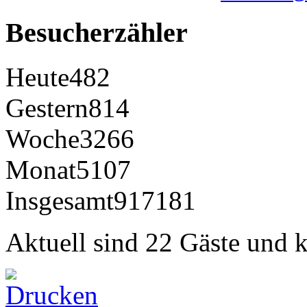
Besucherzähler
Heute
482
Gestern
814
Woche
3266
Monat
5107
Insgesamt
917181
Aktuell sind 22 Gäste und k