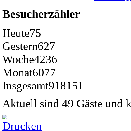
Besucherzähler
Heute
75
Gestern
627
Woche
4236
Monat
6077
Insgesamt
918151
Aktuell sind 49 Gäste und k