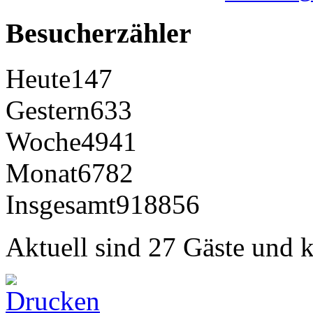
Besucherzähler
Heute
147
Gestern
633
Woche
4941
Monat
6782
Insgesamt
918856
Aktuell sind 27 Gäste und k