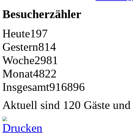
Besucherzähler
Heute
197
Gestern
814
Woche
2981
Monat
4822
Insgesamt
916896
Aktuell sind 120 Gäste und 