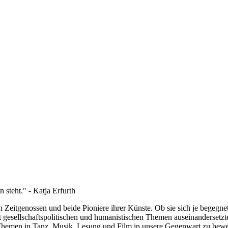
steht." - Katja Erfurth
tgenossen und beide Pioniere ihrer Künste. Ob sie sich je begegnet sin
 gesellschaftspolitischen und humanistischen Themen auseinandersetz
n Themen in Tanz, Musik, Lesung und Film in unsere Gegenwart zu bew