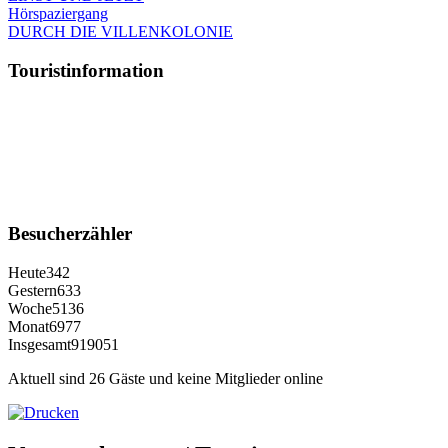
Hörspaziergang
DURCH DIE VILLENKOLONIE
Touristinformation
Besucherzähler
Heute
342
Gestern
633
Woche
5136
Monat
6977
Insgesamt
919051
Aktuell sind 26 Gäste und keine Mitglieder online