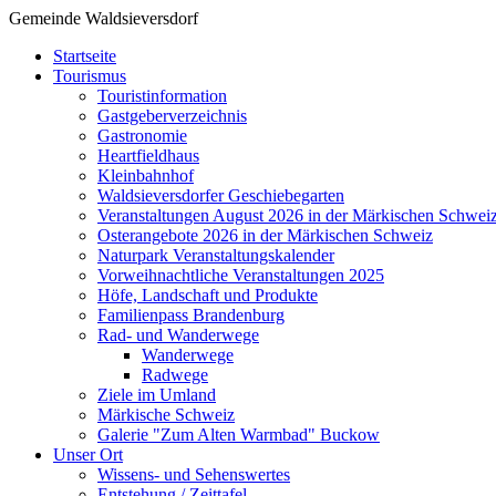
Gemeinde Waldsieversdorf
Startseite
Tourismus
Touristinformation
Gastgeberverzeichnis
Gastronomie
Heartfieldhaus
Kleinbahnhof
Waldsieversdorfer Geschiebegarten
Veranstaltungen August 2026 in der Märkischen Schwei
Osterangebote 2026 in der Märkischen Schweiz
Naturpark Veranstaltungskalender
Vorweihnachtliche Veranstaltungen 2025
Höfe, Landschaft und Produkte
Familienpass Brandenburg
Rad- und Wanderwege
Wanderwege
Radwege
Ziele im Umland
Märkische Schweiz
Galerie "Zum Alten Warmbad" Buckow
Unser Ort
Wissens- und Sehenswertes
Entstehung / Zeittafel