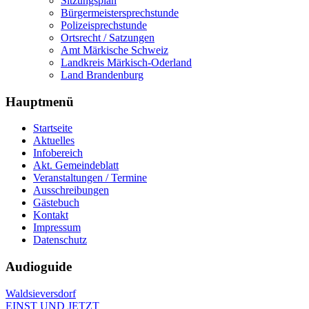
Sitzungsplan
Bürgermeistersprechstunde
Polizeisprechstunde
Ortsrecht / Satzungen
Amt Märkische Schweiz
Landkreis Märkisch-Oderland
Land Brandenburg
Hauptmenü
Startseite
Aktuelles
Infobereich
Akt. Gemeindeblatt
Veranstaltungen / Termine
Ausschreibungen
Gästebuch
Kontakt
Impressum
Datenschutz
Audioguide
Waldsieversdorf
EINST UND JETZT