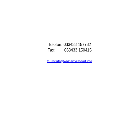
Telefon: 033433 157782
Fax: 033433 150415
touristinfo@waldsieversdorf.info