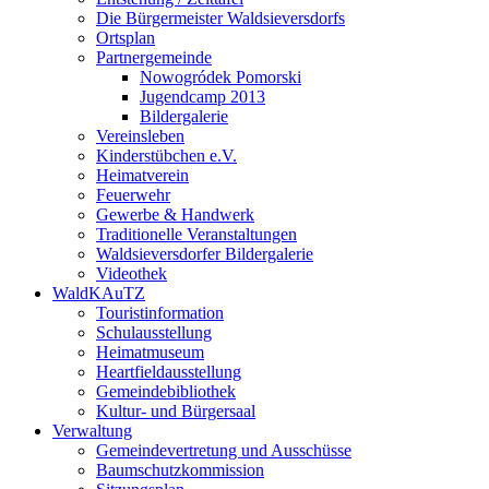
Die Bürgermeister Waldsieversdorfs
Ortsplan
Partnergemeinde
Nowogródek Pomorski
Jugendcamp 2013
Bildergalerie
Vereinsleben
Kinderstübchen e.V.
Heimatverein
Feuerwehr
Gewerbe & Handwerk
Traditionelle Veranstaltungen
Waldsieversdorfer Bildergalerie
Videothek
WaldKAuTZ
Touristinformation
Schulausstellung
Heimatmuseum
Heartfieldausstellung
Gemeindebibliothek
Kultur- und Bürgersaal
Verwaltung
Gemeindevertretung und Ausschüsse
Baumschutzkommission