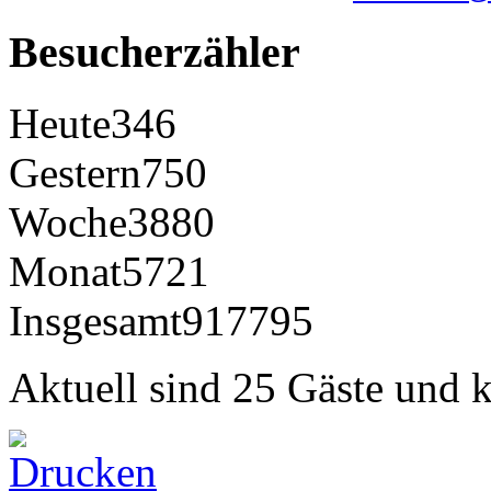
Besucherzähler
Heute
346
Gestern
750
Woche
3880
Monat
5721
Insgesamt
917795
Aktuell sind 25 Gäste und k