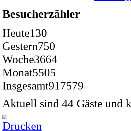
Besucherzähler
Heute
130
Gestern
750
Woche
3664
Monat
5505
Insgesamt
917579
Aktuell sind 44 Gäste und k