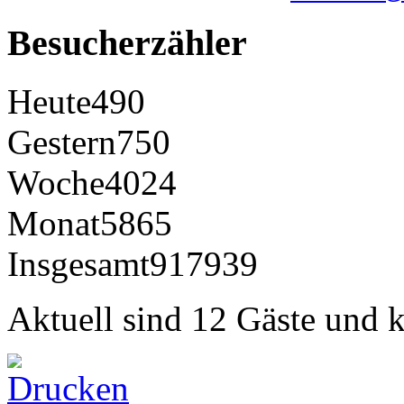
Besucherzähler
Heute
490
Gestern
750
Woche
4024
Monat
5865
Insgesamt
917939
Aktuell sind 12 Gäste und k