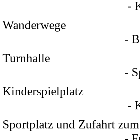
- Kunst- und 
Wand
- Bauauss
Turn
- Sportver
Kinders
- Kulturaus
Sportplatz und Z
- Fußballverei