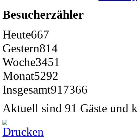
Besucherzähler
Heute
667
Gestern
814
Woche
3451
Monat
5292
Insgesamt
917366
Aktuell sind 91 Gäste und k