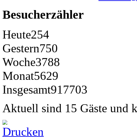
Besucherzähler
Heute
254
Gestern
750
Woche
3788
Monat
5629
Insgesamt
917703
Aktuell sind 15 Gäste und k