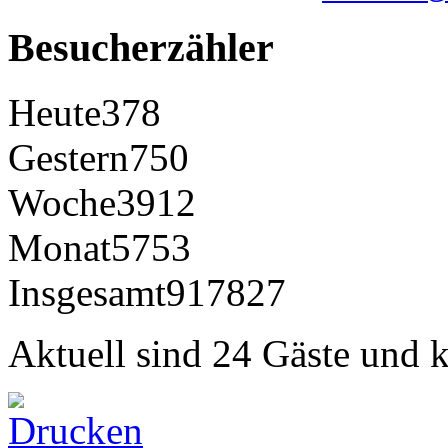
Besucherzähler
Heute
378
Gestern
750
Woche
3912
Monat
5753
Insgesamt
917827
Aktuell sind 24 Gäste und k