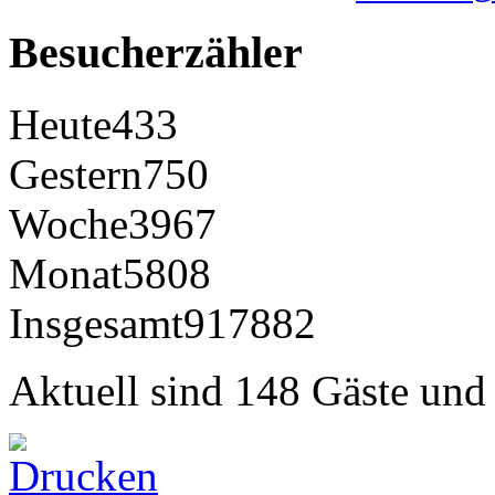
Besucherzähler
Heute
433
Gestern
750
Woche
3967
Monat
5808
Insgesamt
917882
Aktuell sind 148 Gäste und 