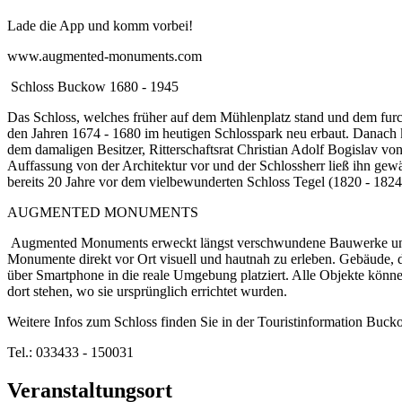
Lade die App und komm vorbei!
www.augmented-monuments.com
Schloss Buckow 1680 - 1945
Das Schloss, welches früher auf dem Mühlenplatz stand und dem furc
den Jahren 1674 - 1680 im heutigen Schlosspark neu erbaut. Danach 
dem damaligen Besitzer, Ritterschaftsrat Christian Adolf Bogislav v
Auffassung von der Architektur vor und der Schlossherr ließ ihn gewä
bereits 20 Jahre vor dem vielbewunderten Schloss Tegel (1820 - 1824
AUGMENTED MONUMENTS
Augmented Monuments erweckt längst verschwundene Bauwerke und k
Monumente direkt vor Ort visuell und hautnah zu erleben. Gebäude, d
über Smartphone in die reale Umgebung platziert. Alle Objekte könn
dort stehen, wo sie ursprünglich errichtet wurden.
Weitere Infos zum Schloss finden Sie in der Touristinformation Bu
Tel.: 033433 - 150031
Veranstaltungsort