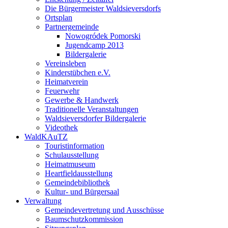
Die Bürgermeister Waldsieversdorfs
Ortsplan
Partnergemeinde
Nowogródek Pomorski
Jugendcamp 2013
Bildergalerie
Vereinsleben
Kinderstübchen e.V.
Heimatverein
Feuerwehr
Gewerbe & Handwerk
Traditionelle Veranstaltungen
Waldsieversdorfer Bildergalerie
Videothek
WaldKAuTZ
Touristinformation
Schulausstellung
Heimatmuseum
Heartfieldausstellung
Gemeindebibliothek
Kultur- und Bürgersaal
Verwaltung
Gemeindevertretung und Ausschüsse
Baumschutzkommission