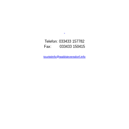
Telefon: 033433 157782
Fax: 033433 150415
touristinfo@waldsieversdorf.info