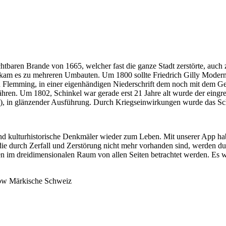
htbaren Brande von 1665, welcher fast die ganze Stadt zerstörte, auc
kam es zu mehreren Umbauten. Um 1800 sollte Friedrich Gilly Moderni
on Flemming, in einer eigenhändigen Niederschrift dem noch mit dem Gei
hren. Um 1802, Schinkel war gerade erst 21 Jahre alt wurde der eingreif
), in glänzender Ausführung. Durch Kriegseinwirkungen wurde das Schlo
ulturhistorische Denkmäler wieder zum Leben. Mit unserer App habe
ie durch Zerfall und Zerstörung nicht mehr vorhanden sind, werden dur
en im dreidimensionalen Raum von allen Seiten betrachtet werden. Es w
ckow Märkische Schweiz