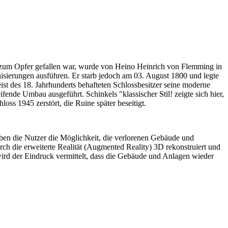
h zum Opfer gefallen war, wurde von Heino Heinrich von Flemming in
sierungen ausführen. Er starb jedoch am 03. August 1800 und legte
st des 18. Jahrhunderts behafteten Schlossbesitzer seine moderne
ende Umbau ausgeführt. Schinkels "klassischer Stil! zeigte sich hier,
ss 1945 zerstört, die Ruine später beseitigt.
n die Nutzer die Möglichkeit, die verlorenen Gebäude und
ch die erweiterte Realität (Augmented Reality) 3D rekonstruiert und
ird der Eindruck vermittelt, dass die Gebäude und Anlagen wieder