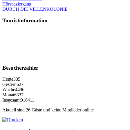
Hörspaziergang
DURCH DIE VILLENKOLONIE
Touristinformation
Besucherzähler
Heute
335
Gestern
627
Woche
4496
Monat
6337
Insgesamt
918411
Aktuell sind 26 Gäste und keine Mitglieder online