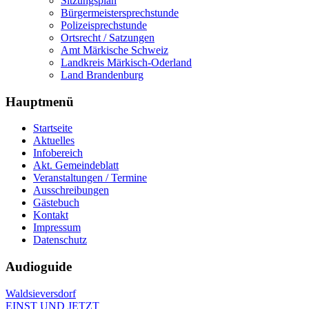
Sitzungsplan
Bürgermeistersprechstunde
Polizeisprechstunde
Ortsrecht / Satzungen
Amt Märkische Schweiz
Landkreis Märkisch-Oderland
Land Brandenburg
Hauptmenü
Startseite
Aktuelles
Infobereich
Akt. Gemeindeblatt
Veranstaltungen / Termine
Ausschreibungen
Gästebuch
Kontakt
Impressum
Datenschutz
Audioguide
Waldsieversdorf
EINST UND JETZT