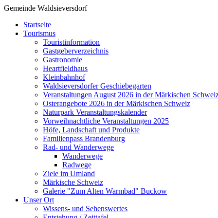
Gemeinde Waldsieversdorf
Startseite
Tourismus
Touristinformation
Gastgeberverzeichnis
Gastronomie
Heartfieldhaus
Kleinbahnhof
Waldsieversdorfer Geschiebegarten
Veranstaltungen August 2026 in der Märkischen Schwei
Osterangebote 2026 in der Märkischen Schweiz
Naturpark Veranstaltungskalender
Vorweihnachtliche Veranstaltungen 2025
Höfe, Landschaft und Produkte
Familienpass Brandenburg
Rad- und Wanderwege
Wanderwege
Radwege
Ziele im Umland
Märkische Schweiz
Galerie "Zum Alten Warmbad" Buckow
Unser Ort
Wissens- und Sehenswertes
Entstehung / Zeittafel