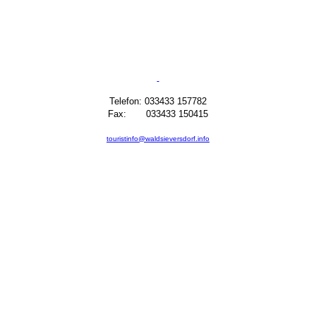
Telefon: 033433 157782
Fax: 033433 150415
touristinfo@waldsieversdorf.info