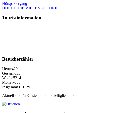
Hörspaziergang
DURCH DIE VILLENKOLONIE
Touristinformation
Besucherzähler
Heute
420
Gestern
633
Woche
5214
Monat
7055
Insgesamt
919129
Aktuell sind 42 Gäste und keine Mitglieder online