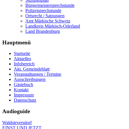
Sitzungsplan
Bürgermeistersprechstunde
Polizeisprechstunde
Ortsrecht / Satzungen
Amt Märkische Schweiz
Landkreis Märkisch-Oderland
Land Brandenburg
Hauptmenü
Startseite
Aktuelles
Infobereich
Akt. Gemeindeblatt
Veranstaltungen / Termine
Ausschreibungen
Gästebuch
Kontakt
Impressum
Datenschutz
Audioguide
Waldsieversdorf
EINST UND JETZT