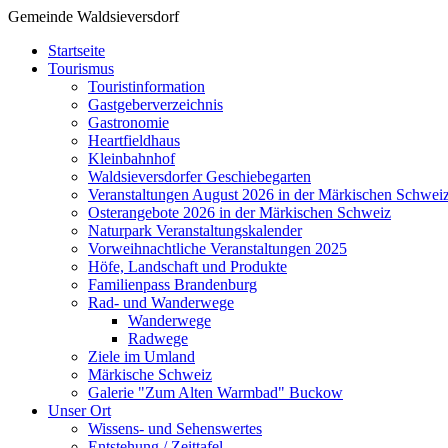
Gemeinde Waldsieversdorf
Startseite
Tourismus
Touristinformation
Gastgeberverzeichnis
Gastronomie
Heartfieldhaus
Kleinbahnhof
Waldsieversdorfer Geschiebegarten
Veranstaltungen August 2026 in der Märkischen Schwei
Osterangebote 2026 in der Märkischen Schweiz
Naturpark Veranstaltungskalender
Vorweihnachtliche Veranstaltungen 2025
Höfe, Landschaft und Produkte
Familienpass Brandenburg
Rad- und Wanderwege
Wanderwege
Radwege
Ziele im Umland
Märkische Schweiz
Galerie "Zum Alten Warmbad" Buckow
Unser Ort
Wissens- und Sehenswertes
Entstehung / Zeittafel