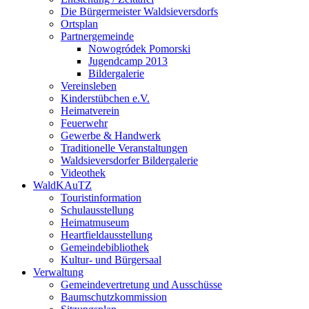
Die Bürgermeister Waldsieversdorfs
Ortsplan
Partnergemeinde
Nowogródek Pomorski
Jugendcamp 2013
Bildergalerie
Vereinsleben
Kinderstübchen e.V.
Heimatverein
Feuerwehr
Gewerbe & Handwerk
Traditionelle Veranstaltungen
Waldsieversdorfer Bildergalerie
Videothek
WaldKAuTZ
Touristinformation
Schulausstellung
Heimatmuseum
Heartfieldausstellung
Gemeindebibliothek
Kultur- und Bürgersaal
Verwaltung
Gemeindevertretung und Ausschüsse
Baumschutzkommission