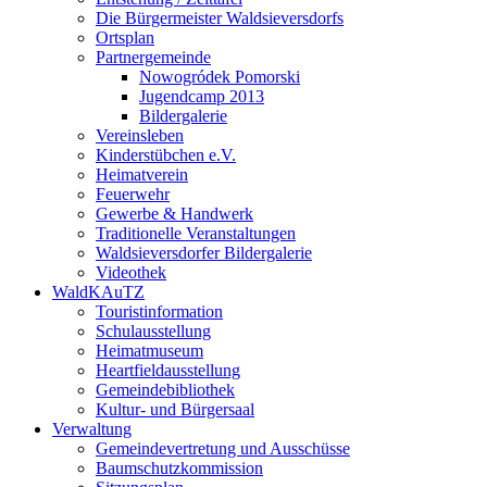
Die Bürgermeister Waldsieversdorfs
Ortsplan
Partnergemeinde
Nowogródek Pomorski
Jugendcamp 2013
Bildergalerie
Vereinsleben
Kinderstübchen e.V.
Heimatverein
Feuerwehr
Gewerbe & Handwerk
Traditionelle Veranstaltungen
Waldsieversdorfer Bildergalerie
Videothek
WaldKAuTZ
Touristinformation
Schulausstellung
Heimatmuseum
Heartfieldausstellung
Gemeindebibliothek
Kultur- und Bürgersaal
Verwaltung
Gemeindevertretung und Ausschüsse
Baumschutzkommission