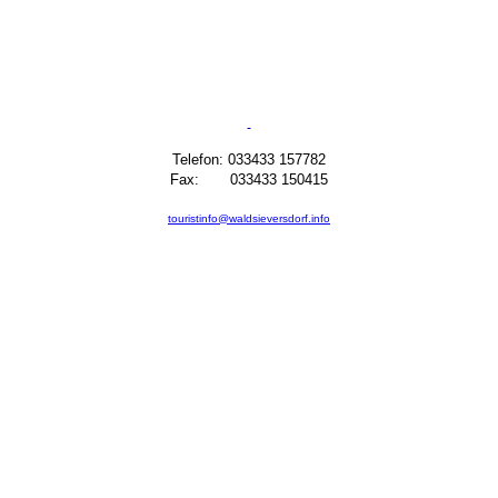
Telefon: 033433 157782
Fax: 033433 150415
touristinfo@waldsieversdorf.info