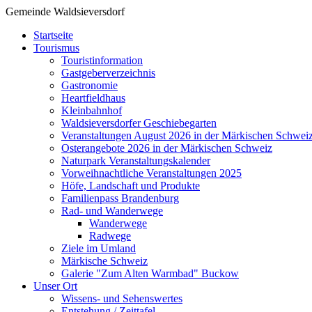
Gemeinde Waldsieversdorf
Startseite
Tourismus
Touristinformation
Gastgeberverzeichnis
Gastronomie
Heartfieldhaus
Kleinbahnhof
Waldsieversdorfer Geschiebegarten
Veranstaltungen August 2026 in der Märkischen Schwei
Osterangebote 2026 in der Märkischen Schweiz
Naturpark Veranstaltungskalender
Vorweihnachtliche Veranstaltungen 2025
Höfe, Landschaft und Produkte
Familienpass Brandenburg
Rad- und Wanderwege
Wanderwege
Radwege
Ziele im Umland
Märkische Schweiz
Galerie "Zum Alten Warmbad" Buckow
Unser Ort
Wissens- und Sehenswertes
Entstehung / Zeittafel