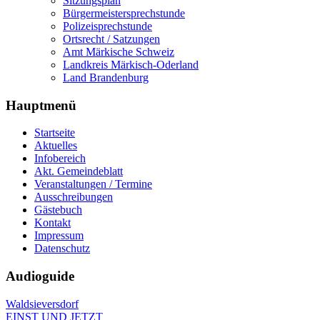
Sitzungsplan
Bürgermeistersprechstunde
Polizeisprechstunde
Ortsrecht / Satzungen
Amt Märkische Schweiz
Landkreis Märkisch-Oderland
Land Brandenburg
Hauptmenü
Startseite
Aktuelles
Infobereich
Akt. Gemeindeblatt
Veranstaltungen / Termine
Ausschreibungen
Gästebuch
Kontakt
Impressum
Datenschutz
Audioguide
Waldsieversdorf
EINST UND JETZT