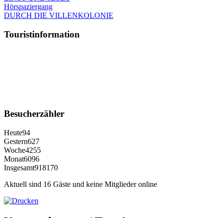
Hörspaziergang
DURCH DIE VILLENKOLONIE
Touristinformation
Besucherzähler
Heute
94
Gestern
627
Woche
4255
Monat
6096
Insgesamt
918170
Aktuell sind 16 Gäste und keine Mitglieder online