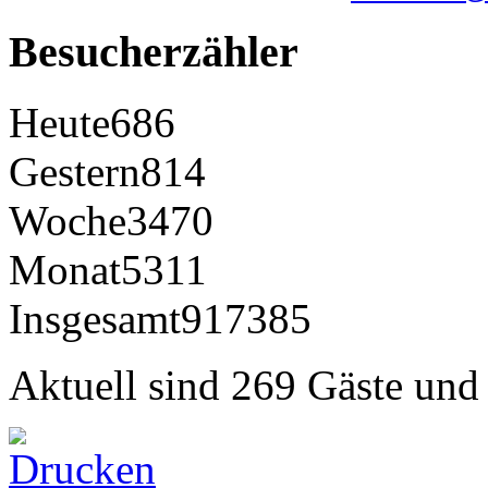
Besucherzähler
Heute
686
Gestern
814
Woche
3470
Monat
5311
Insgesamt
917385
Aktuell sind 269 Gäste und 