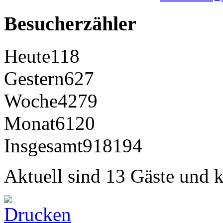
Besucherzähler
Heute
118
Gestern
627
Woche
4279
Monat
6120
Insgesamt
918194
Aktuell sind 13 Gäste und k