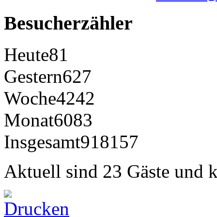
Besucherzähler
Heute
81
Gestern
627
Woche
4242
Monat
6083
Insgesamt
918157
Aktuell sind 23 Gäste und k