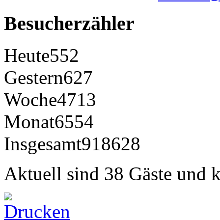
Besucherzähler
Heute
552
Gestern
627
Woche
4713
Monat
6554
Insgesamt
918628
Aktuell sind 38 Gäste und k