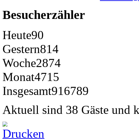
Besucherzähler
Heute
90
Gestern
814
Woche
2874
Monat
4715
Insgesamt
916789
Aktuell sind 38 Gäste und k