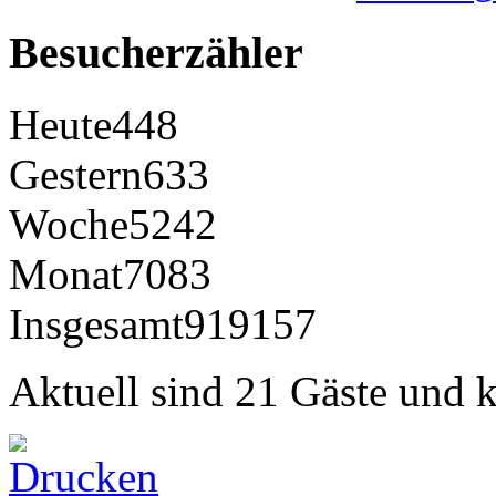
Besucherzähler
Heute
448
Gestern
633
Woche
5242
Monat
7083
Insgesamt
919157
Aktuell sind 21 Gäste und k