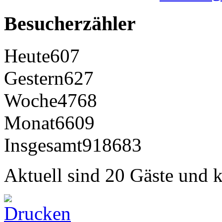
Besucherzähler
Heute
607
Gestern
627
Woche
4768
Monat
6609
Insgesamt
918683
Aktuell sind 20 Gäste und k