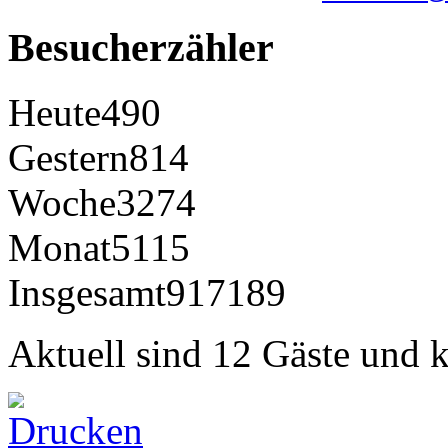
Besucherzähler
Heute
490
Gestern
814
Woche
3274
Monat
5115
Insgesamt
917189
Aktuell sind 12 Gäste und k