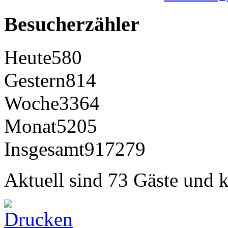
Besucherzähler
Heute
580
Gestern
814
Woche
3364
Monat
5205
Insgesamt
917279
Aktuell sind 73 Gäste und k