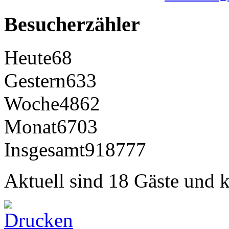
Besucherzähler
Heute
68
Gestern
633
Woche
4862
Monat
6703
Insgesamt
918777
Aktuell sind 18 Gäste und k