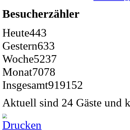
Besucherzähler
Heute
443
Gestern
633
Woche
5237
Monat
7078
Insgesamt
919152
Aktuell sind 24 Gäste und k