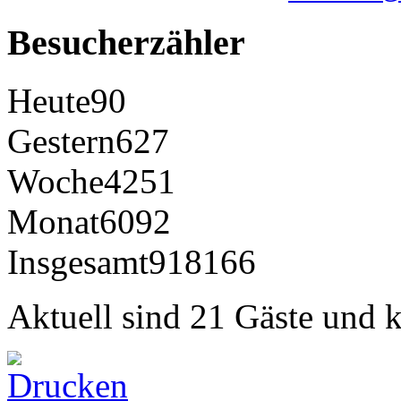
Besucherzähler
Heute
90
Gestern
627
Woche
4251
Monat
6092
Insgesamt
918166
Aktuell sind 21 Gäste und k