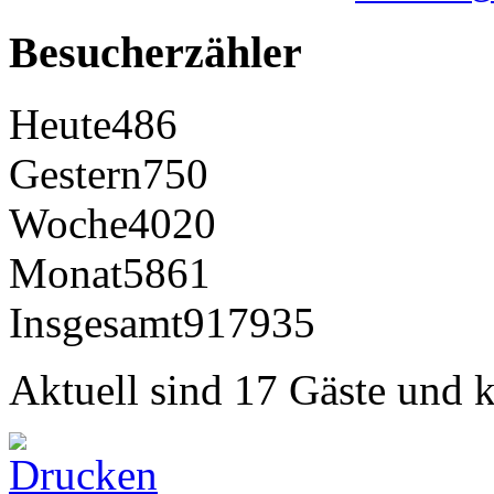
Besucherzähler
Heute
486
Gestern
750
Woche
4020
Monat
5861
Insgesamt
917935
Aktuell sind 17 Gäste und k