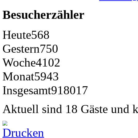
Besucherzähler
Heute
568
Gestern
750
Woche
4102
Monat
5943
Insgesamt
918017
Aktuell sind 18 Gäste und k