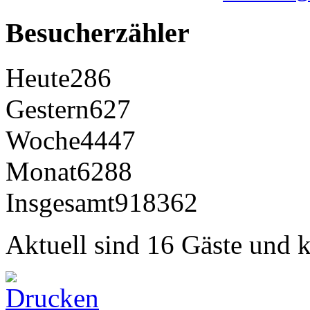
Besucherzähler
Heute
286
Gestern
627
Woche
4447
Monat
6288
Insgesamt
918362
Aktuell sind 16 Gäste und k